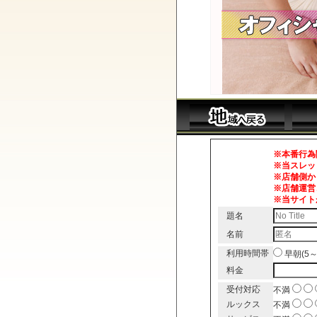
※本番行為
※当スレッ
※店舗側か
※店舗運営
※当サイト
題名
名前
利用時間帯
早朝(5
料金
受付対応
不満
ルックス
不満