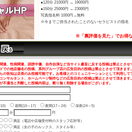
●120分 21000円 → 19000円
●150分 25000円 → 23000円
写真指名料 1000円→無料
※今までご担当されたことのないセラピストの指名
※「裏評価を見た」でお得
関連、性病関連、誹謗中傷、自作自演など当サイト趣旨に反する投稿は禁止とさせ
ドでの他店舗名の投稿、系列グループ店の広告目的の投稿は禁止とさせて頂きます
らの告知は店長のみ投稿可能です。お客様とのコミュニケーションとして利用して
コンサルタント、ホームページ制作などの広告目的の投稿は禁止とさせて頂きます
が不適当と判断した投稿内容は、断り無く削除する場合がございます。
～10)
昼間(10～17)
夜間(17～24)
深夜(24～5)
分
円
満足（電話や店舗受付時のスタッフ応対等）
満足（女の子のルックス、スタイル等）